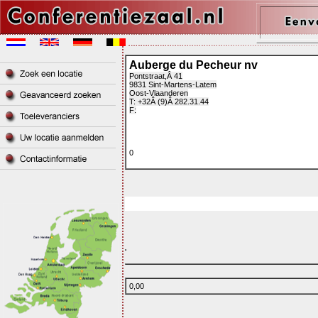
Auberge du Pecheur nv
Pontstraat,Â 41
9831 Sint-Martens-Latem
Oost-Vlaanderen
T: +32Â (9)Â 282.31.44
F:
0
0,00