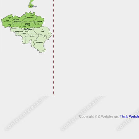
Copyright © & Webdesign:
Think Webde