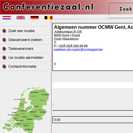
Algemeen nummer OCMW Gent, Adm
Jubileumlaan,Â 225
9000 Gent / Gand
Oost-Vlaanderen
T:
F: +32Â (9)Â 266.99.99
kathleen.de.ruyter@ocmwgent.be
0
0,00