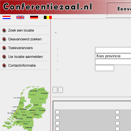
-
:
:
:
: